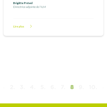
Brigitte Prével
Directrice adjointe de l'iLM
Lire plus
2.
3.
4.
5.
6.
7.
8
9.
10.
<
>