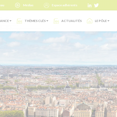
eau
Médias
Espace adhérents
SANCE
THÈMES CLÉS
ACTUALITÉS
LE PÔLE