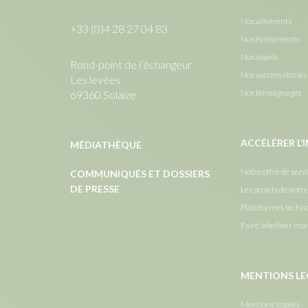
Nos adhérents
+33 (0)4 28 27 04 83
Nos événements
Nos appels
Rond-point de l’échangeur
Nos success stories
Les levées
Nos témoignages
69360 Solaize
ACCÉLÉRER L
MÉDIATHÈQUE
Notre offre de serv
COMMUNIQUÉS ET DOSSIERS
DE PRESSE
Les projets de notr
Plateformes techn
Faire labelliser mo
MENTIONS LE
Mentions légales