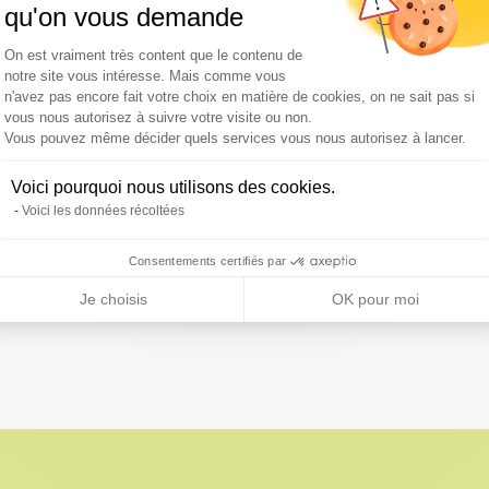
qu'on vous demande
Plateforme de Gestion du Consentement :
On est vraiment très content que le contenu de
notre site vous intéresse. Mais comme vous
ar les acteurs de l’écosystème de Minalogic s’adressent à tous les s
n'avez pas encore fait votre choix en matière de cookies, on ne sait pas si
no/électronique, la photonique, le logiciel et les contenus et usage
vous nous autorisez à suivre votre visite ou non.
Axeptio consent
Vous pouvez même décider quels services vous nous autorisez à lancer.
plus de 400 adhérents.
Voici pourquoi nous utilisons des cookies.
Voici les données récoltées
81 millions d’euros de subventions publiques, et un investissement 
u en voie de commercialisation).
Consentements certifiés par
ELERA sur les sujets du numérique dans les filières chimie-environ
Je choisis
OK pour moi