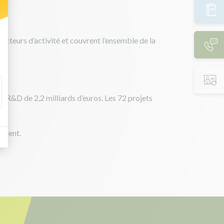
 Personnalisez vos Options
ecteurs d’activité et couvrent l’ensemble de la
s.
de R&D de 2,2 milliards d’euros. Les 72 projets
nement.