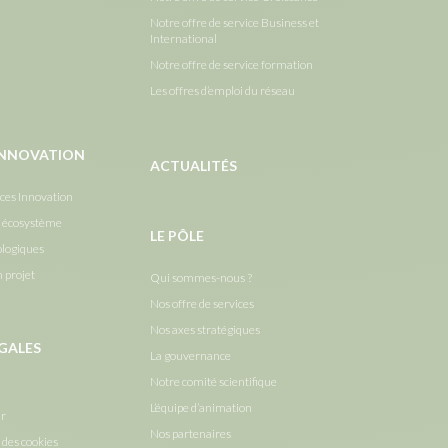
Notre offre de service Business et
International
Notre offre de service formation
Les offres d’emploi du réseau
’INNOVATION
ACTUALITÉS
ices Innovation
e écosystème
LE PÔLE
ologiques
n projet
Qui sommes-nous ?
Nos offre de services
Nos axes stratégiques
GALES
La gouvernance
Notre comité scientifique
L’équipe d’animation
ur
Nos partenaires
 des cookies