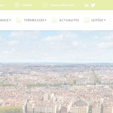
eau
Médias
Espace adhérents
SANCE
THÈMES CLÉS
ACTUALITÉS
LE PÔLE