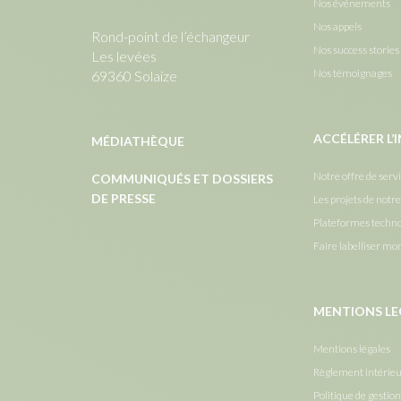
Nos événements
Nos appels
Rond-point de l’échangeur
Nos success stories
Les levées
Nos témoignages
69360 Solaize
ACCÉLÉRER L
MÉDIATHÈQUE
Notre offre de serv
COMMUNIQUÉS ET DOSSIERS
DE PRESSE
Les projets de notr
Plateformes techn
Faire labelliser mo
MENTIONS LE
Mentions légales
Règlement intérie
Politique de gestion