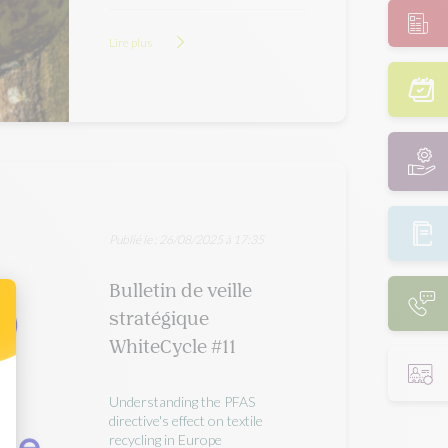
Lire plus
Publié le : 26/08/2025 à 17:35
Bulletin de veille
stratégique
WhiteCycle #11
 Personnalisez vos Options
Understanding the PFAS
directive's effect on textile
recycling in Europe