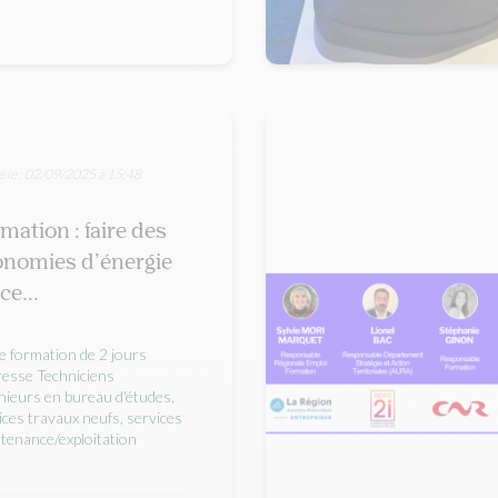
é le : 02/09/2025 à 15:48
mation : faire des
onomies d’énergie
ce...
e formation de 2 jours
resse Techniciens
nieurs en bureau d'études,
ices travaux neufs, services
tenance/exploitation