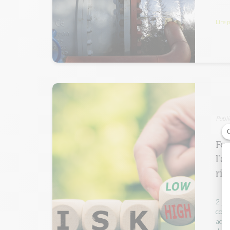
Lire 
Publi
Fo
l'a
ris
2 jo
comm
addi