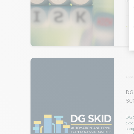
des 
Lire 
Publi
DG 
SC
DG S
expe
comp