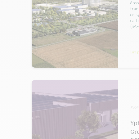
épr
tran
de s
carb
(SAF)
Lire 
Publi
Yph
Gre