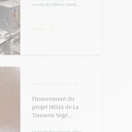
service des filières chimie...
Lire plus
Publié le : 25/06/2025 à 11:28
Financement du
projet MISIA de La
Tannerie Végé...
Lauréate du concours i-Nov