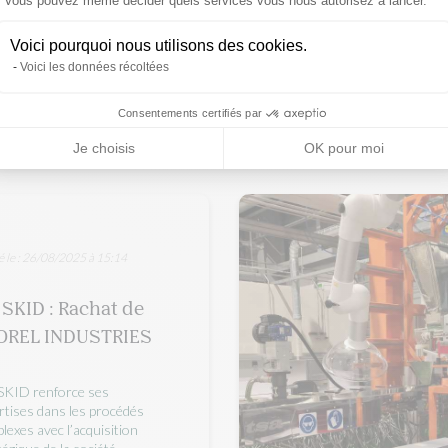
risques
Vous pouvez même décider quels services vous nous autorisez à lancer.
Voici pourquoi nous utilisons des cookies.
Voici les données récoltées
plus
Consentements certifiés par
Je choisis
OK pour moi
é le : 26/08/2025 à 15:14
SKID : Rachat de
OREL INDUSTRIES
KID renforce ses
rtises dans les procédés
lexes avec l’acquisition