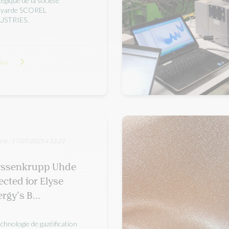
tégique de la société
oyarde SCOREL
USTRIES.
plus
é le : 17/07/2025 à 13:22
yssenkrupp Uhde
ected for Elyse
rgy’s B...
echnologie de gazéification