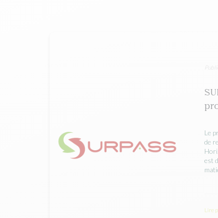
Publi
SUR
pro
Le p
de r
Hori
est 
mati
Lire 