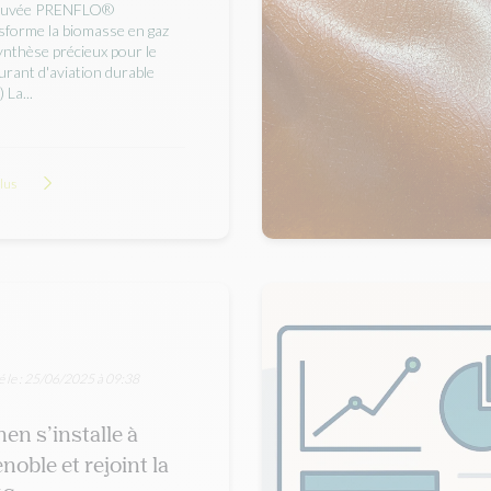
ouvée PRENFLO®
sforme la biomasse en gaz
ynthèse précieux pour le
urant d'aviation durable
 La...
plus
é le : 25/06/2025 à 09:38
en s’installe à
noble et rejoint la