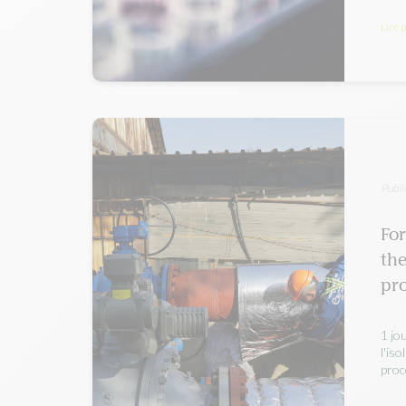
Lire 
Publi
For
th
pro
1 jo
l'is
proc