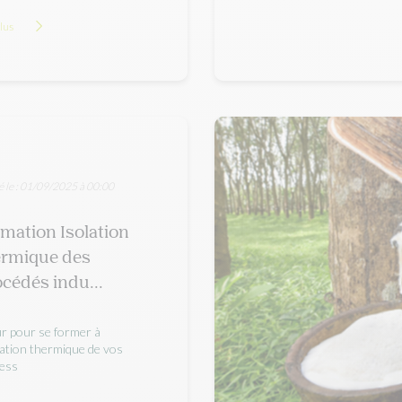
plus
é le : 01/09/2025 à 00:00
mation Isolation
ermique des
cédés indu...
ur pour se former à
olation thermique de vos
ess