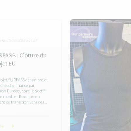
é le : 13/10/2025 à 11:27
PASS : Clôture du
jet EU
rojet SURPASS est un projet
echerche financé par
zon Europe, dont l'objectif
de montrer l'exemple en
ère de transition vers des...
plus