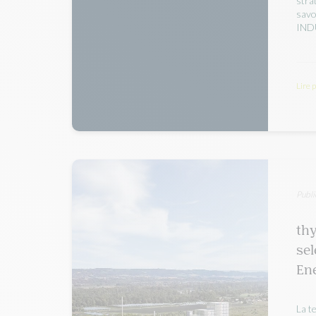
stra
sav
IND
Lire 
Publi
th
sel
Ene
La t