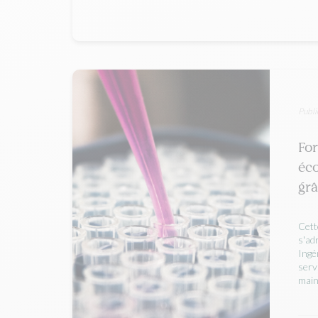
Publi
For
éc
grâ
Cett
s'ad
Ingé
serv
main