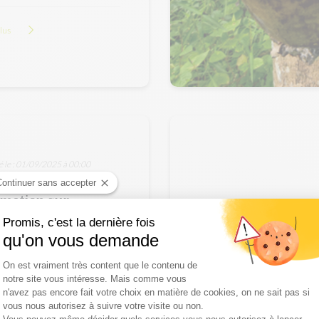
plus
é le : 01/09/2025 à 00:00
Continuer sans accepter
rmation sur
daptation aux
Promis, c'est la dernière fois
qu'on vous demande
ques climatiq...
Plateforme de Gestion du Consentement :
On est vraiment très content que le contenu de
urs pour intégrer le climat
notre site vous intéresse. Mais comme vous
e une dimension
n'avez pas encore fait votre choix en matière de cookies, on ne sait pas si
tionnelle de votre gestion
vous nous autorisez à suivre votre visite ou non.
Axeptio consent