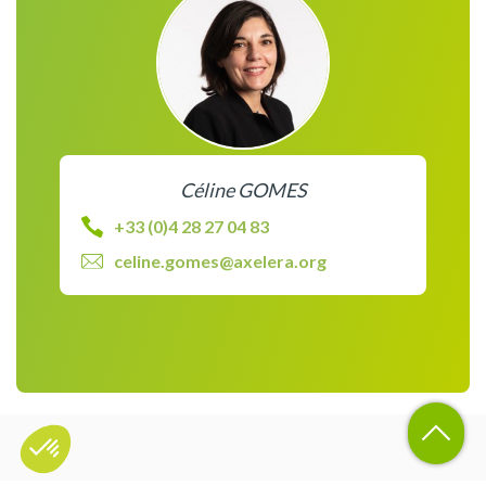
Céline GOMES
+33 (0)4 28 27 04 83
celine.gomes@axelera.org