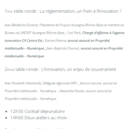
1
table ronde
:
La règlementation, un frein à l’innovation ?
ère
Avec
Bénédicte Durand
, Présidente de Polyvia Auvergne-Rhône-Alpes et membre du
Bureau du MEDEF Auvergne-Rhône-Alpes ;
Carl Peck
, Chargé d’affaires à l’agence
innovation CA Centre Est ;
Karine Etienne
, avocat associé en Propriété
intellectuelle – Numérique ;
Jean-Baptiste Chanial
, avocat associé en Propriété
intellectuelle – Numérique
2
table ronde
:
L’innovation, un enjeu de souveraineté
ème
Avec
Elisabeth Delalande
, Déléguée régionale INPI ;
Jessica Lescure
, avocat en
Propriété intellectuelle – Numérique ;
Alexandre Novak
, avocat associé en
Propriété intellectuelle – Numérique
12h30 Cocktail déjeunatoire
14h00 Deux ateliers au choix :