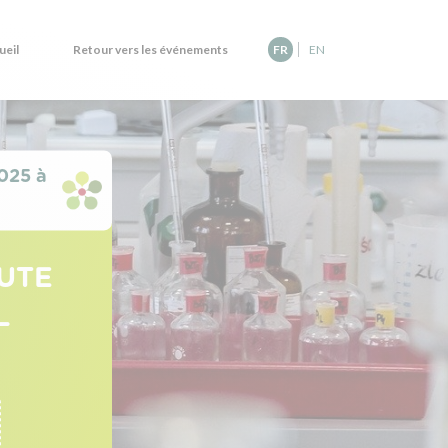
|
ueil
Retour vers les événements
FR
EN
025 à
OUTE
L