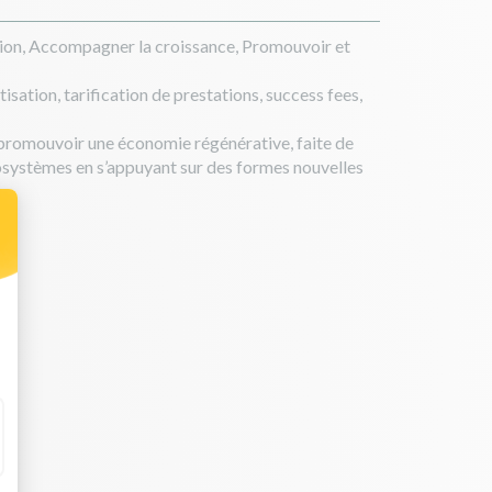
vation, Accompagner la croissance, Promouvoir et
sation, tarification de prestations, success fees,
romouvoir une économie régénérative, faite de
cosystèmes en s’appuyant sur des formes nouvelles
 Personnalisez vos Options