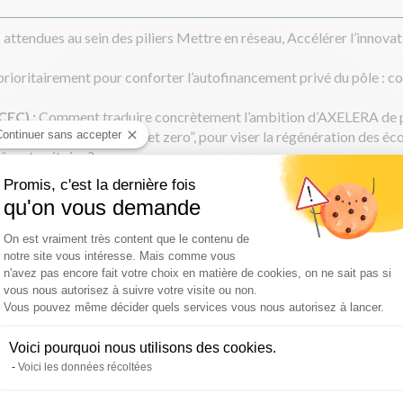
s attendues au sein des piliers Mettre en réseau, Accélérer l’inno
rioritairement pour conforter l’autofinancement privé du pôle : coti
CEC) :
Comment traduire concrètement l’ambition d’AXELERA de p
on d’impact ou même du “net zero”, pour viser la régénération des é
Continuer sans accepter
ême territoire ?
Promis, c'est la dernière fois
qu'on vous demande
Plateforme de Gestion du Consentement :
On est vraiment très content que le contenu de
notre site vous intéresse. Mais comme vous
n'avez pas encore fait votre choix en matière de cookies, on ne sait pas si
PROGRAMME
vous nous autorisez à suivre votre visite ou non.
Axeptio consent
Vous pouvez même décider quels services vous nous autorisez à lancer.
8h30-9h00 : Accueil
Voici pourquoi nous utilisons des cookies.
Voici les données récoltées