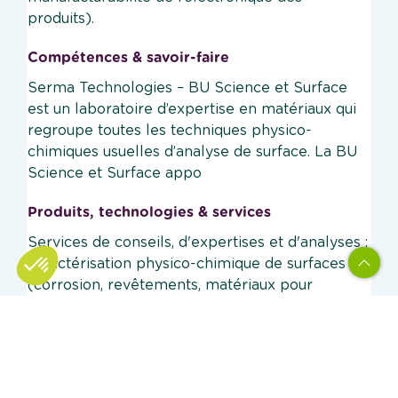
produits).
Compétences & savoir-faire
Serma Technologies – BU Science et Surface
est un laboratoire d’expertise en matériaux qui
regroupe toutes les techniques physico-
chimiques usuelles d’analyse de surface. La BU
Science et Surface appo
Produits, technologies & services
Services de conseils, d'expertises et d'analyses :
caractérisation physico-chimique de surfaces
(corrosion, revêtements, matériaux pour
Axeptio consent
Plateforme de Gestion du Consentement : Personnalisez vos O
l'énergie...)
Notre plateforme vous permet d'adapter et de gérer vos paramètr
Mise en place de formations adaptées aux
besoins des clients : domaine de l’électronique,
de l'énergie et des surfaces.